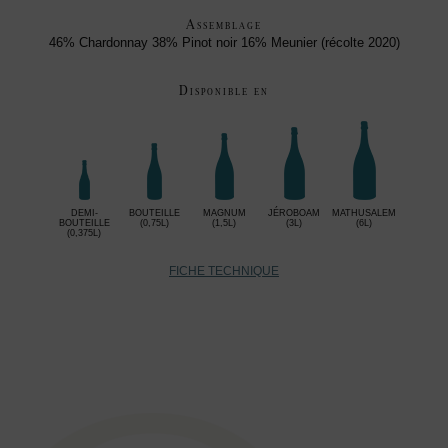
Assemblage
46% Chardonnay 38% Pinot noir 16% Meunier (récolte 2020)
Disponible en
DEMI-
BOUTEILLE
MAGNUM
JÉROBOAM
MATHUSALEM
BOUTEILLE
(0,75L)
(1,5L)
(3L)
(6L)
(0,375L)
FICHE TECHNIQUE