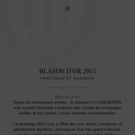
BLASON D'OR
2015
FRAÎCHEUR ET RONDEUR
Dégustation
Depuis de nombreuses années , le domaine J.H QUENARDEL
met un point d'honneur à proposer des cuvées de champagne
vieillies et très typées, issues d'années exceptionnelles.
La vendange 2015 nous a offert des vins riches, complexes et
parfaitement équilibrés, précurseurs d'un très grand millésime.
Le nez, subtil et charmeur, s'ouvre sur des notes de fleur