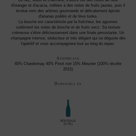
d'oranger et d'acacia, mêlées à des notes de fruits jaunes, puis il
évolue vers des arômes gourmands et délicatement épicés
d'ananas poêlés et de fève tonka.
La bouche est caractérisée par la fraîcheur, les agrumes
subliment les notes de brioche et de fruits secs. Sa texture
crémeuse s'étire délicieusement dans une finale persistante. Un
champagne intense, séducteur et très élégant qui se déguste dès
l'apéritif et vous accompagnera tout au long du repas.
Assemblage
45% Chardonnay 40% Pinot noir 15% Meunier (100% récolte
2015)
Disponible en
BOUTEILLE
(0,75L)