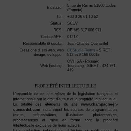
5 rue de Reims 51500 Ludes
Indirizzo :
(Francia)
Tel :
+33 3 26 61 10 52
Status :
SCEV
RCS :
REIMS 317 006 971
Codice APE :
0121Z
Responsabile di uscita :
Jean-Charles Quenardel
Creazione di siti web, web
CCStudio Reims
- SIRET :
design, sviluppo :
512 579 160 00015
OVH SA - Roubaix
Web hosting :
Tourcoing - SIRET : 424 761
419
PROPRIÉTÉ INTELLECTUELLE
L'ensemble de ce site relève de la législation française et
internationale sur le droit d'auteur et la propriété intellectuelle.
La totalité des éléments du site
www.champagne-jh-
quenardel.com
, notamment les sources de programmation,
textes, présentations, illustration, photographies,
arborescences et mise en forme sont la propriété
intellectuelle exclusive de leurs auteurs.
La reproduction, imbrications, diffusions ou rediffusions, de