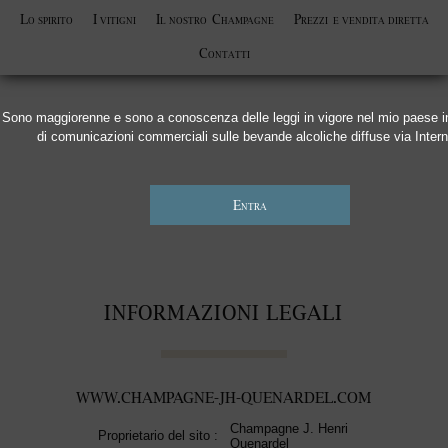
Lo spirito
I vitigni
Il nostro
Champagne
Prezzi
e vendita diretta
Contatti
Sono maggiorenne e sono a conoscenza delle leggi in vigore nel mio paese i
di comunicazioni commerciali sulle bevande alcoliche diffuse via Intern
INFORMAZIONI LEGALI
WWW.CHAMPAGNE-JH-QUENARDEL.COM
Champagne J. Henri
Proprietario del sito :
Quenardel